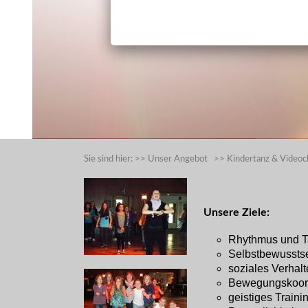
Sie sind hier:
>>
Unser Angebot
>>
Kindertanz & Videoc
Unsere Ziele:
Rhythmus und Ta
Selbstbewusstse
soziales Verhal
Bewegungskoord
geistiges Traini