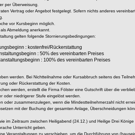
der per Überweisung.
en Vertrag oder Angebot festgelegt. Sofern nichts anderes vereinbart
g.
oche vor Kursbeginn möglich.
t als Abmeldung anerkannt.
taltung gelten folgende Stornierungsbedingungen:
ungsbeginn : kostenfrei/Rückerstattung
anstaltungsbeginn : 50% des vereinbarten Preises
ranstaltungsbeginn : 100% des vereinbarten Preises
en werden. Bei Nichtteilnahme oder Kursabbruch seitens des Teilnehm
rung oder Rückerstattung der Kosten.
n werden, erstellt die Firma Fölster eine Gutschrift über die verblie
r oder niedrigerer Stufe eingelöst werden.
gen oder zusammenzulegen, wenn die Mindestteilnehmerzahl nicht erreic
hzusetzen mit der Buchung der gesamten Anlage, Überschneidungen kön
e im Zeitraum zwischen Heiligabend (24.12.) und Heilige Drei Könige (
rache Unterricht geben.
zelne Veranstaltungen zu verschieben, um die Durchführung von (hause