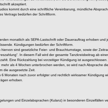
chrift akzeptiert.
udios kommt durch eine schriftliche Vereinbarung, mündliche Absprac
 Vertrags bedürfen der Schriftform.
erden monatlich als SEPA-Lastschrift oder Dauerauftrag erhoben und je
lssende. Kündigungen bedürfen der Schriftform.
 hiervon sind gesetzliche Feier- und Brauchtumstage, sowie der Zeit
hreszahlung“. In diesem Fall wird der gesamte Tanzkreisbeitrag ab ei
zahlt. Eine Rückzahlung bei vorzeitiger Kündigung ist ausgeschlossen.
mehr als 4 Wochen unterbrochen werden, so wird nach Absprache die 
m die ausgesetzte Zeit.
on 6 Monaten nach zuvor erfolgter und rechtlich wirksamer Kündigung w
rägen erhoben.
elungen und Einzelabsprachen (Kulanz) in besonderen Einzelfällen ver