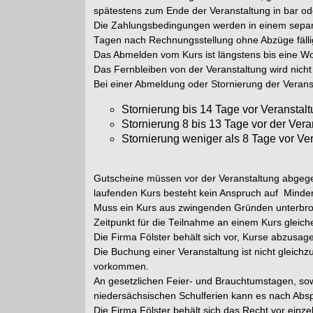
spätestens zum Ende der Veranstaltung in bar o
Die Zahlungsbedingungen werden in einem separat
Tagen nach Rechnungsstellung ohne Abzüge fälli
Das Abmelden vom Kurs ist längstens bis eine W
Das Fernbleiben von der Veranstaltung wird nich
Bei einer Abmeldung oder Stornierung der Verans
Stornierung bis 14 Tage vor Veranstalt
Stornierung 8 bis 13 Tage vor der Ver
Stornierung weniger als 8 Tage vor Ve
Gutscheine müssen vor der Veranstaltung abgegeb
laufenden Kurs besteht kein Anspruch auf Minde
Muss ein Kurs aus zwingenden Gründen unterbroche
Zeitpunkt für die Teilnahme an einem Kurs gleiche
Die Firma Fölster behält sich vor, Kurse abzusa
Die Buchung einer Veranstaltung ist nicht gleic
vorkommen.
An gesetzlichen Feier- und Brauchtumstagen, sowi
niedersächsischen Schulferien kann es nach Absp
Die Firma Fölster behält sich das Recht vor ein